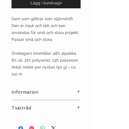
Lägg i kundvagn
Garn som glittrar som stjärnstoft.
Den är mjuk och lätt och kan
användas för små och stora projekt.
Passar små och stora.
Önskegarn innehåller 48% alpakka,
8% ull, 21% polyamid, 23% polyester
.
Antal meter per nystan (50 g) = ca
110 m.
Information
Stickor:
7
Tvättråd
Sträckning:
10 | 13
Tvätta på ullprogram 30 grader.
Undvik sköljmedel.