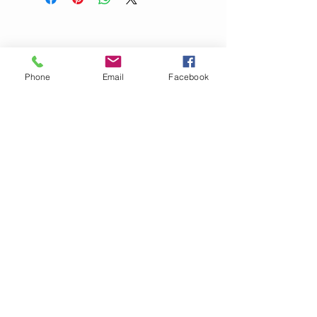
Phone
Email
Facebook
OM GARN- &
HANTVERKSHUSET
Jag finns på Ängsvägen 6 i
Stenungsund (mitt emot
där
Golv Till Tak låg innan de
flyttade)
.
I webbshopen säljer vi för
närvarande garn, mönster
och stickor.