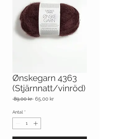
Ønskegarn 4363
(Stjärnnatt/vinröd)
Ordinarie
Reapris
 89,00 kr 
65,00 kr
pris
Antal
*