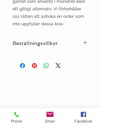
garnet som använts i mönstret eller
ett giltigt alternativ. Vi förbehåller
oss rätten att avboka en order som
inte uppfyller dessa krav.
Beställningsvillkor
OBS! Vi säljer Sandnes-mönster
endast tillsammans med Sandnes-
garn till plagget, antingen i garnet
som använts i mönstret eller ett
giltigt alternativ. Vi förbehåller oss
rätten att avboka en order som inte
uppfyller dessa krav.
Phone
Email
Facebook
OM GARN- &
HANTVERKSHUSET