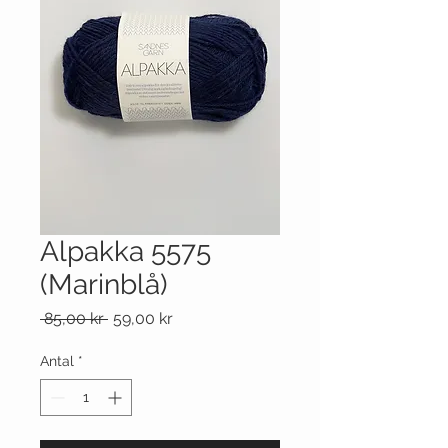
Alpakka 5575
(Marinblå)
Ordinarie
Reapris
 85,00 kr 
59,00 kr
pris
Antal
*