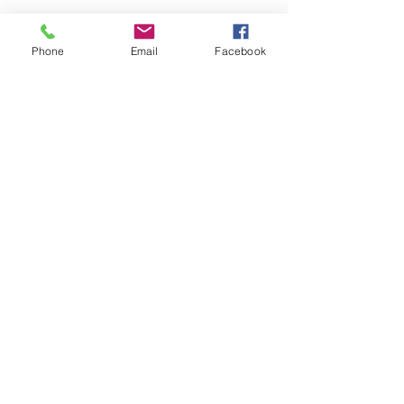
Phone
Email
Facebook
OM GARN- &
HANTVERKSHUSET
Jag finns på Ängsvägen 6 i
Stenungsund (mitt emot
där
Golv Till Tak låg innan de
flyttade)
.
I webbshopen säljer vi för
närvarande garn, mönster
och stickor.
Har ni frågor angående
broderier, vävning eller annat,