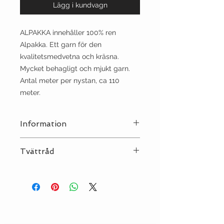
Lägg i kundvagn
ALPAKKA innehåller 100% ren
Alpakka. Ett garn för den
kvalitetsmedvetna och kräsna.
Mycket behagligt och mjukt garn.
Antal meter per nystan, ca 110
meter.
Information
Stickor:
3½
Tvättråd
Sträckning:
10 | 22
Tvätt:
Ull 30°C
Strykjärn:
•
Kemtvätt:
P
Torktumling:
NEJ
Klorblekning:
NEJ
Plantorkas!