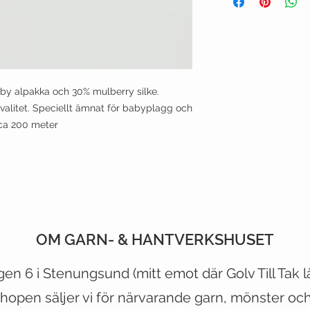
by alpakka och 30% mulberry silke.
valitet. Speciellt ämnat för babyplagg och
 ca 200 meter
OM GARN- & HANTVERKSHUSET
CUSTOMER CARE
VIST OUR STORE
gen 6 i Stenungsund (mitt emot
där
Golv Till Tak 
hopen säljer vi för närvarande garn, mönster och 
Shipping Policy >
500 Terry Francois Street