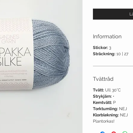
L
Information
Stickor:
3
Sträckning:
10 | 27
Tvättråd
Tvätt:
Ull 30°C
Strykjärn:
•
Kemtvätt:
P
Torktumling:
NEJ
Klorblekning:
NEJ
Plantorkas!