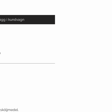
ägg i kundvagn
0
 sköljmedel.