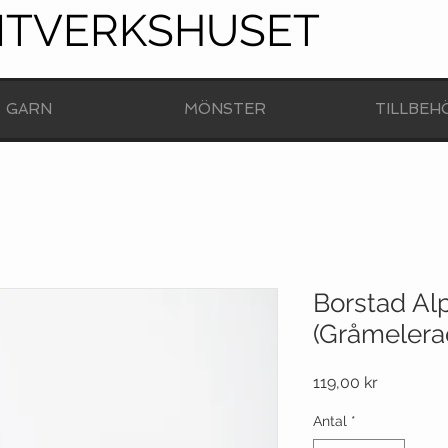
NTVERKSHUSET
GARN
MÖNSTER
TILLBEH
Borstad Al
(Gråmelera
Pris
119,00 kr
Antal
*