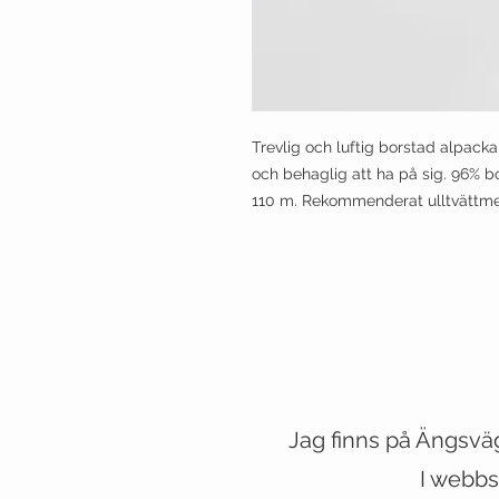
Trevlig och luftig borstad alpacka
och behaglig att ha på sig.
96% bo
110 m. Rekommenderat ulltvättmed
Jag finns på Ängsvä
VESTE
I webbs