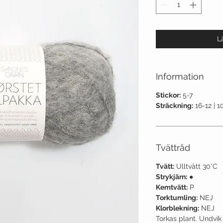
L
Information
Stickor:
5-7
Sträckning:
16-12 | 1
Tvättråd
Tvätt:
Ulltvätt 30°C
Strykjärn:
●
Kemtvätt:
P
Torktumling:
NEJ
Klorblekning:
NEJ
Torkas plant. Undvik