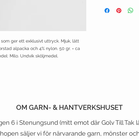
 som ger ett exklusivt uttryck.
Mjuk, lätt
rstad alpacka och 4% nylon. 50 gr.
= ca
el: Milo.
Undvik sköljmedel.
OM GARN- & HANTVERKSHUSET
CUSTOMER CARE
VIST OUR STORE
gen 6 i Stenungsund (mitt emot
där
Golv Till Tak 
hopen säljer vi för närvarande garn, mönster och 
Shipping Policy >
500 Terry Francois Street