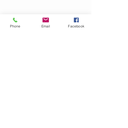
Torktumling:
NEJ
Klorblekning:
NEJ
Plantorkas!
Phone
Email
Facebook
OM GARN- &
HANTVERKSHUSET
Jag finns på Ängsvägen 6 i
Stenungsund (mitt emot
där
Golv Till Tak låg innan de
flyttade)
.
I webbshopen säljer vi för
närvarande garn, mönster
och stickor.