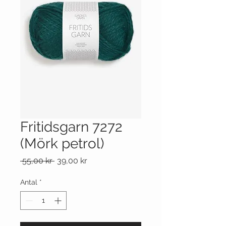
Fritidsgarn 7272
(Mörk petrol)
Ordinarie
Reapris
 55,00 kr 
39,00 kr
pris
Antal
*