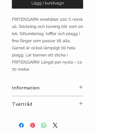
Lägg i kundvagn
FRITIDSGARN innehåller 100 % norsk
ull. Stickning och tovning blir som en
lek. Sittunderlag, tofflor och plagg i
fina färger som passar till alla.
Garnet är också lämpligt till hela
plagg. Lär barnen att sticka i
FRITIDSGARN! Längd per nysta = ca
70 meter.
Information
Stickor:
5½
Tvättråd
Sträckning:
10 | 15
Tvätt:
Handtvätt
Strykjärn:
••
Kemtvätt:
P