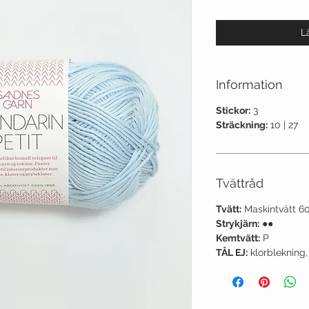
L
Information
Stickor:
3
Sträckning:
10 | 27
Tvättråd
Tvätt:
Maskintvätt 6
Strykjärn:
●●
Kemtvätt:
P
TÅL EJ:
klorblekning,