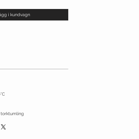
ägg i kundvagn
0°C
 torktumling