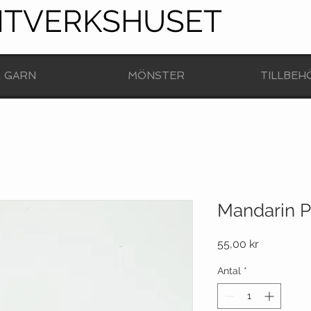
NTVERKSHUSET
GARN
MÖNSTER
TILLBEH
Mandarin Pe
Pris
55,00 kr
Antal
*