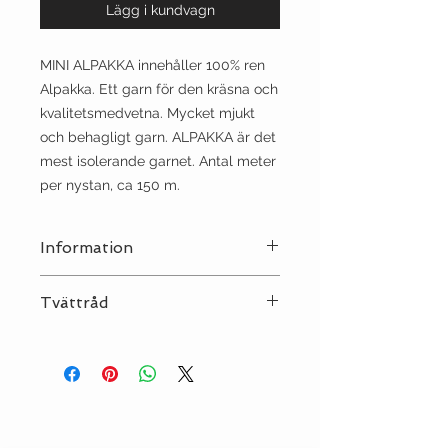
Lägg i kundvagn
MINI ALPAKKA innehåller 100% ren
Alpakka. Ett garn för den kräsna och
kvalitetsmedvetna. Mycket mjukt
och behagligt garn. ALPAKKA är det
mest isolerande garnet. Antal meter
per nystan, ca 150 m.
Information
Stickor:
3
Tvättråd
Sträckning:
10 | 27
Tvätt:
Ull 30°C
Strykjärn:
•
Kemtvätt:
NEJ
Torktumling:
NEJ
Klorblekning:
NEJ
Torkas plant, tvättas separat!