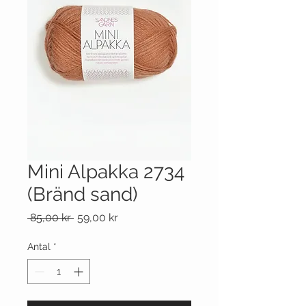
Mini Alpakka 2734
(Bränd sand)
Ordinarie
Reapris
 85,00 kr 
59,00 kr
pris
Antal
*