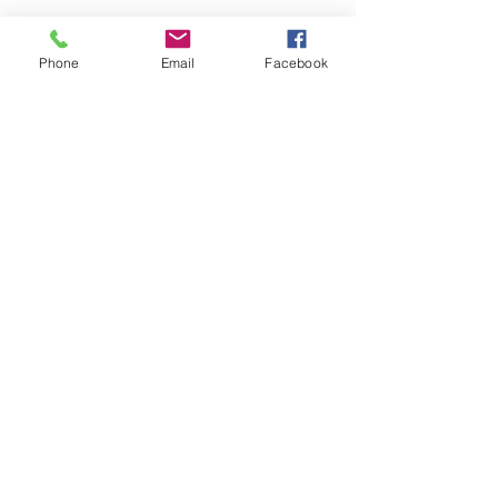
Phone
Email
Facebook
OM GARN- &
HANTVERKSHUSET
Jag finns på Ängsvägen 6 i
Stenungsund (mitt emot
där
Golv Till Tak låg innan de
flyttade)
.
I webbshopen säljer vi för
närvarande garn, mönster
och stickor.
Har ni frågor angående
broderier, vävning eller annat,