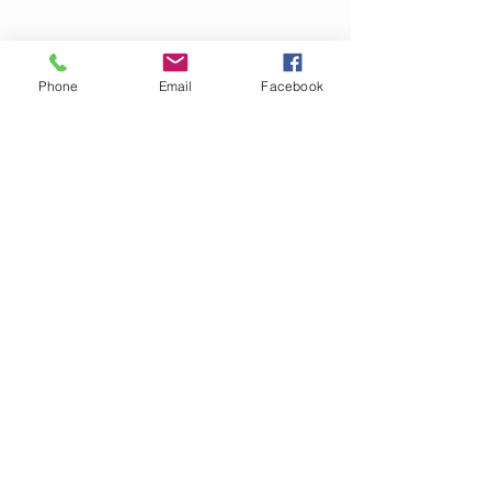
Klorblekning:
NEJ
Torkas plant, tvättas separat!
Phone
Email
Facebook
OM GARN- &
HANTVERKSHUSET
Jag finns på Ängsvägen 6 i
Stenungsund (mitt emot
där
Golv Till Tak låg innan de
flyttade)
.
I webbshopen säljer vi för
närvarande garn, mönster
och stickor.
Har ni frågor angående