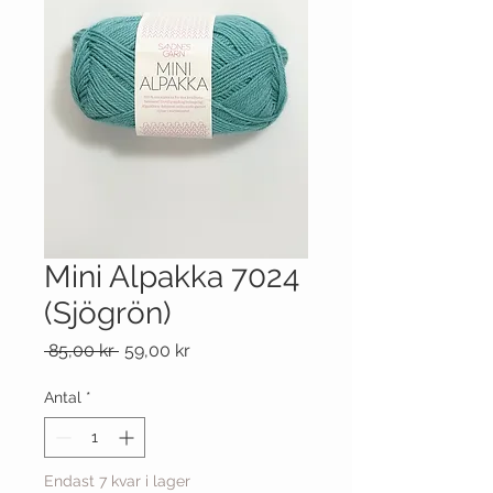
Mini Alpakka 7024
(Sjögrön)
Ordinarie
Reapris
 85,00 kr 
59,00 kr
pris
Antal
*
Endast 7 kvar i lager