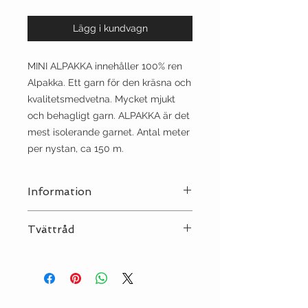
Lägg i kundvagn
MINI ALPAKKA innehåller 100% ren
Alpakka. Ett garn för den kräsna och
kvalitetsmedvetna. Mycket mjukt
och behagligt garn. ALPAKKA är det
mest isolerande garnet. Antal meter
per nystan, ca 150 m.
Information
Stickor:
3
Tvättråd
Sträckning:
10 | 27
Tvätt:
Ull 30°C
Strykjärn:
•
Kemtvätt:
NEJ
Torktumling:
NEJ