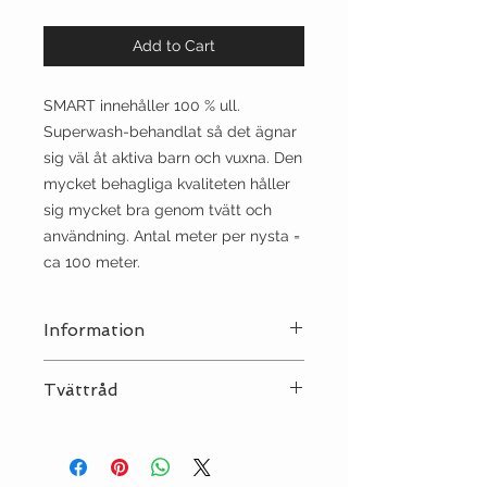
Add to Cart
SMART innehåller 100 % ull.
Superwash-behandlat så det ägnar
sig väl åt aktiva barn och vuxna. Den
mycket behagliga kvaliteten håller
sig mycket bra genom tvätt och
användning. Antal meter per nysta =
ca 100 meter.
Information
Stickor:
3½
Tvättråd
Sträckning:
10 | 22
Tvätt:
Ulltvätt 40°C - tvättas
separat!
Strykjärn:
••