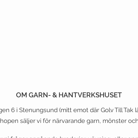
OM GARN- & HANTVERKSHUSET
CUSTOMER CARE
VIST OUR STORE
gen 6 i Stenungsund (mitt emot
där
Golv Till Tak 
hopen säljer vi för närvarande garn, mönster och 
Shipping Policy >
500 Terry Francois Street
Returns Policy >
San Francisco, CA 94158
Contact Us >