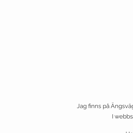
Jag finns på Ängsvä
VESTE
I webbs