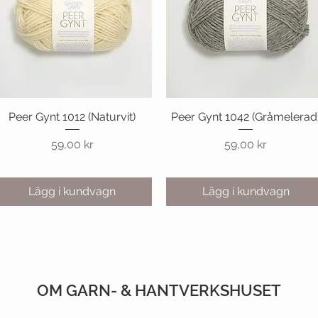
Peer Gynt 1012 (Naturvit)
Snabbvisning
Peer Gynt 1042 (Gråmelerad
Snabbvisning
Pris
Pris
59,00 kr
59,00 kr
Lägg i kundvagn
Lägg i kundvagn
OM GARN- & HANTVERKSHUSET
CUSTOMER CARE
VIST OUR STORE