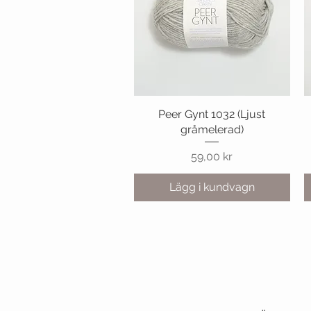
Peer Gynt 1032 (Ljust
Snabbvisning
gråmelerad)
Pris
59,00 kr
Lägg i kundvagn