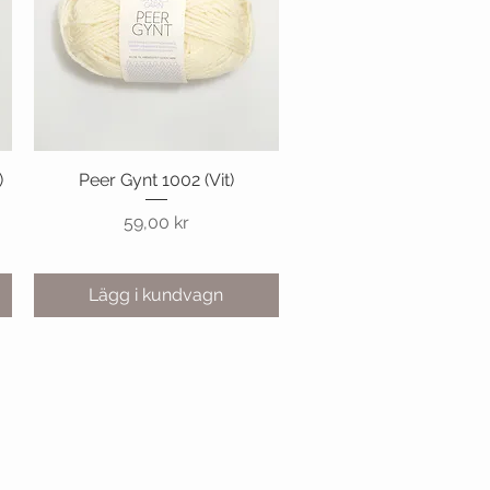
)
Peer Gynt 1002 (Vit)
Snabbvisning
Pris
59,00 kr
Lägg i kundvagn