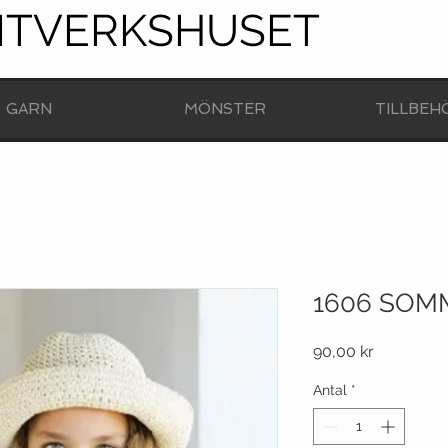
NTVERKSHUSET
GARN
MÖNSTER
TILLBEH
1606 SO
Pris
90,00 kr
Antal
*