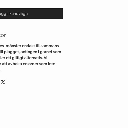
ägg i kundvagn
kor
nes-mönster endast tillsammans
l plagget, antingen i garnet som
er ett giltigt alternativ. Vi
en att avboka en order som inte
.