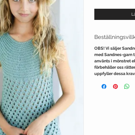
L
Beställningsvill
OBS! Vi säljer Sand
med Sandnes-garn til
använts i mönstret ell
förbehåller oss rätt
uppfyller dessa krav