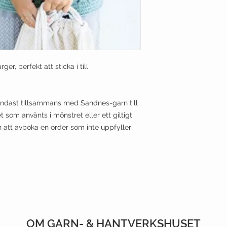
ger, perfekt att sticka i till
endast tillsammans med Sandnes-garn till
et som använts i mönstret eller ett giltigt
en att avboka en order som inte uppfyller
OM GARN- & HANTVERKSHUSET