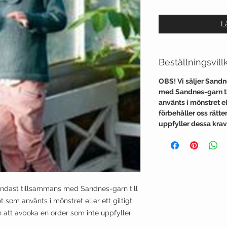
L
Beställningsvill
OBS! Vi säljer Sand
med Sandnes-garn til
använts i mönstret ell
förbehåller oss rätt
uppfyller dessa krav
endast tillsammans med Sandnes-garn till
et som använts i mönstret eller ett giltigt
en att avboka en order som inte uppfyller