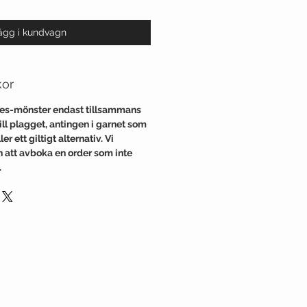
ägg i kundvagn
kor
nes-mönster endast tillsammans
l plagget, antingen i garnet som
er ett giltigt alternativ. Vi
en att avboka en order som inte
.