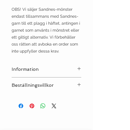
OBS! Vi säljer Sandnes-mönster
endast tillsammans med Sandnes-
garn till ett plagg i häftet, antingen i
garnet som använts i mönstret eller
ett giltigt alternativ. Vi förbehåller
oss rätten att avboka en order som
inte uppfyller dessa krav.
Information
Språk:
Norska
Beställningsvillkor
OBS! Vi säljer Sandnes-mönster
endast tillsammans med Sandnes-
garn till plagget, antingen i garnet
som använts i mönstret eller ett
giltigt alternativ. Vi förbehåller oss
rätten att avboka en order som inte