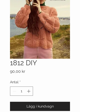
1812 DIY
Pris
90,00 kr
Antal
*
Lägg i kundvagn