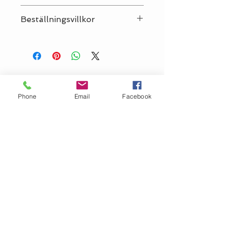
Språk:
Svenska
Beställningsvillkor
OBS! Vi säljer Sandnes-mönster
endast tillsammans med Sandnes-
garn till plagget, antingen i garnet
som använts i mönstret eller ett
giltigt alternativ. Vi förbehåller oss
rätten att avboka en order som inte
Phone
Email
Facebook
uppfyller dessa krav.
OM GARN- &
HANTVERKSHUSET
Jag finns på Ängsvägen 6 i
Stenungsund (mitt emot
där
Golv Till Tak låg innan de
flyttade)
.