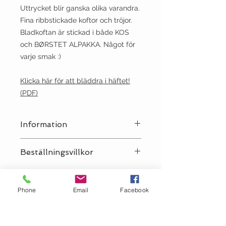
Uttrycket blir ganska olika varandra.
Fina ribbstickade koftor och tröjor.
Bladkoftan är stickad i både KOS
och BØRSTET ALPAKKA. Något för
varje smak :)
Klicka här för att bläddra i häftet!
(PDF)
Information
Språk:
Svenska
Beställningsvillkor
OBS! Vi säljer Sandnes-mönster
endast tillsammans med Sandnes-
Phone
Email
Facebook
garn till plagget, antingen i garnet
som använts i mönstret eller ett
giltigt alternativ. Vi förbehåller oss
rätten att avboka en order som inte