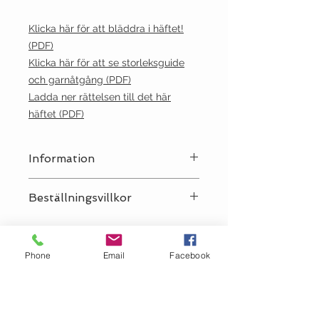
Klicka här för att bläddra i häftet!
(PDF)
Klicka här för att se storleksguide
och garnåtgång (PDF)
Ladda ner rättelsen till det här
häftet (PDF)
Information
Språk:
Svenska
Beställningsvillkor
OBS! Vi säljer Sandnes-mönster
endast tillsammans med Sandnes-
garn till plagget, antingen i garnet
Phone
Email
Facebook
som använts i mönstret eller ett
giltigt alternativ. Vi förbehåller oss
rätten att avboka en order som inte
uppfyller dessa krav.