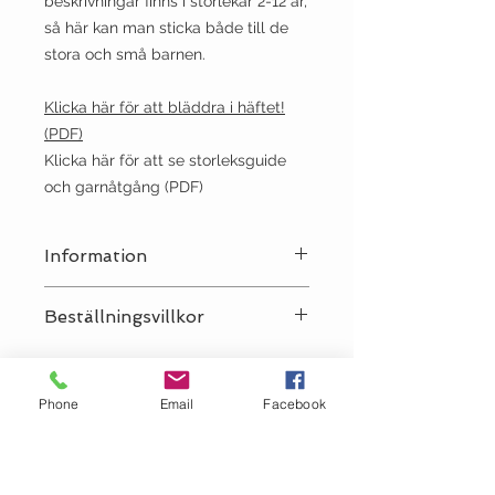
beskrivningar finns i storlekar 2-12 år,
så här kan man sticka både till de
stora och små barnen.
Klicka här för att bläddra i häftet!
(PDF)
Klicka här för att se storleksguide
och garnåtgång (PDF)
Information
Språk:
Svenska
Beställningsvillkor
OBS! Vi säljer Sandnes-mönster
endast tillsammans med Sandnes-
Phone
Email
Facebook
garn till plagget, antingen i garnet
som använts i mönstret eller ett
giltigt alternativ. Vi förbehåller oss
rätten att avboka en order som inte