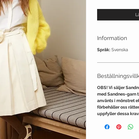
L
Information
Språk:
Svenska
Beställningsvill
OBS! Vi säljer Sand
med Sandnes-garn til
använts i mönstret ell
förbehåller oss rätt
uppfyller dessa krav