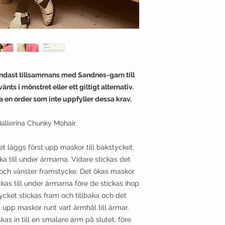
endast tillsammans med Sandnes-garn till
nts i mönstret eller ett giltigt alternativ.
ka en order som inte uppfyller dessa krav.
Ballerina Chunky Mohair.
et läggs först upp maskor till bakstycket.
ka till under ärmarna. Vidare stickas det
 och vänster framstycke. Det ökas maskor
ckas till under ärmarna före de stickas ihop
cket stickas fram och tillbaka och det
 upp maskor runt vart ärmhål till ärmar.
as in till en smalare ärm på slutet, före