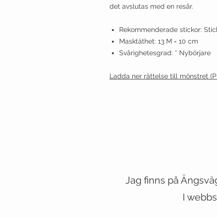
det avslutas med en resår.
Rekommenderade stickor: Stick
Masktäthet: 13 M = 10 cm
Svårighetesgrad: * Nybörjare
Ladda ner rättelse till mönstret (
Jag finns på Ängsvä
VESTE
I webbs