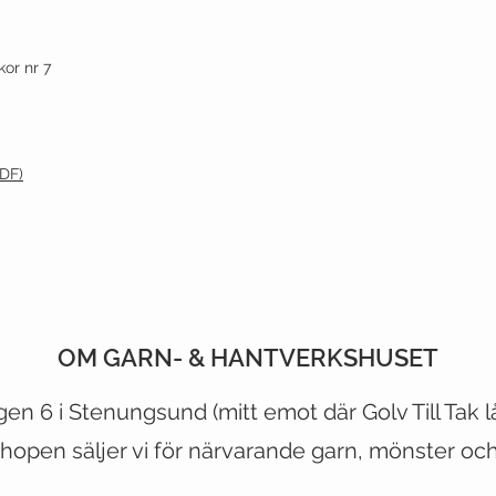
or nr 7
PDF)
OM GARN- & HANTVERKSHUSET
CUSTOMER CARE
VIST OUR STORE
gen 6 i Stenungsund (mitt emot
där
Golv Till Tak 
hopen säljer vi för närvarande garn, mönster och 
Shipping Policy >
500 Terry Francois Street
Returns Policy >
San Francisco, CA 94158