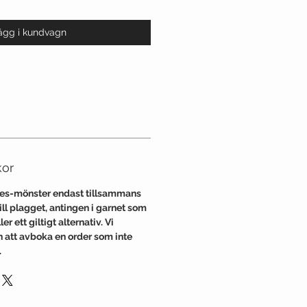
ägg i kundvagn
kor
nes-mönster endast tillsammans
l plagget, antingen i garnet som
er ett giltigt alternativ. Vi
en att avboka en order som inte
.