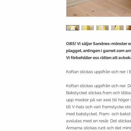
​OBS! Vi säljer Sandnes-mönster 
plagget, antingen i garnet som anvä
Vi förbehåller oss rätten att avbo
Koftan stickas uppifrån och ner i 
Koftan stickas uppifrån och ner. D
Bakstycket stickas fram och tillba
upp maskor på var axel till höger
till V-hals och vart framstycke sti
med bakstycket. Fram- och baksty
avslutas med en resår. Det stickas
Ärmarna stickas runt och det minsk