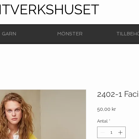
NTVERKSHUSET
GARN
MÖNSTER
TILLBEH
2402-1 Faci
Pris
50,00 kr
Antal
*