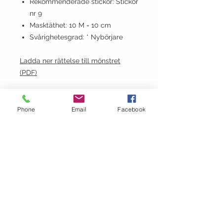
Rekommenderade stickor: Stickor
nr 9
Masktäthet: 10 M = 10 cm
Svårighetesgrad: * Nybörjare
Ladda ner rättelse till mönstret
(PDF)
Information
Phone
Email
Facebook
Språk:
Svenska
Beställningsvillkor
OBS! Vi säljer Sandnes-mönster
endast tillsammans med Sandnes-
garn till plagget, antingen i garnet
som använts i mönstret eller ett
giltigt alternativ. Vi förbehåller oss
rätten att avboka en order som inte
uppfyller dessa krav.