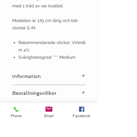
med 1 tråd av var kvalitet.
Modellen är 179 cm lång och bär
storlek S-M.
Rekommenderade stickor: Virknål
nr 4½
Svårighetesgrad: *** Medium
Information
Språk:
Svenska
Beställningsvillkor
OBS! Vi säljer Sandnes-mönster
endast tillsammans med Sandnes-
Phone
Email
Facebook
garn till plagget, antingen i garnet
som använts i mönstret eller ett
giltigt alternativ. Vi förbehåller oss
rätten att avboka en order som inte