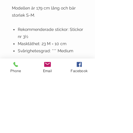
Modellen är 179 cm lång och bär
storlek S-M.
Rekommenderade stickor: Stickor
nr 3½
Masktäthet: 23 M = 10 cm
Svårighetesgrad: *** Medium
Information
Phone
Email
Facebook
Språk:
Svenska
Beställningsvillkor
OBS! Vi säljer Sandnes-mönster
endast tillsammans med Sandnes-
garn till plagget, antingen i garnet
som använts i mönstret eller ett
giltigt alternativ. Vi förbehåller oss
rätten att avboka en order som inte