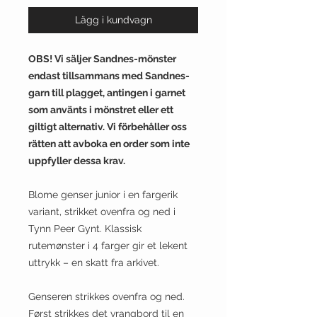
Lägg i kundvagn
​OBS! Vi säljer Sandnes-mönster
endast tillsammans med Sandnes-
garn till plagget, antingen i garnet
som använts i mönstret eller ett
giltigt alternativ. Vi förbehåller oss
rätten att avboka en order som inte
uppfyller dessa krav.
Blome genser junior i en fargerik
variant, strikket ovenfra og ned i
Tynn Peer Gynt. Klassisk
rutemønster i 4 farger gir et lekent
uttrykk – en skatt fra arkivet.
Genseren strikkes ovenfra og ned.
Først strikkes det vrangbord til en