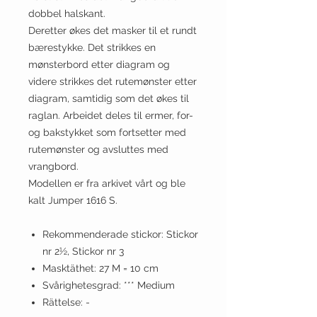
dobbel halskant.
Deretter økes det masker til et rundt
bærestykke. Det strikkes en
mønsterbord etter diagram og
videre strikkes det rutemønster etter
diagram, samtidig som det økes til
raglan. Arbeidet deles til ermer, for-
og bakstykket som fortsetter med
rutemønster og avsluttes med
vrangbord.
Modellen er fra arkivet vårt og ble
kalt Jumper 1616 S.
Rekommenderade stickor: Stickor
nr 2½, Stickor nr 3
Masktäthet: 27 M = 10 cm
Svårighetesgrad: *** Medium
Rättelse: -