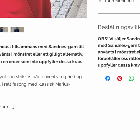
Tunn Merinoull
Beställningsvill
OBS! Vi säljer Sand
med Sandnes-garn til
endast tillsammans med Sandnes-garn till
använts i mönstret ell
nts i mönstret eller ett giltigt alternativ.
förbehåller oss rätt
ka en order som inte uppfyller dessa krav.
uppfyller dessa krav
nt kan strikkes både ovenfra og ned og
t i rett fasong med klassisk Marius-
or nr 3