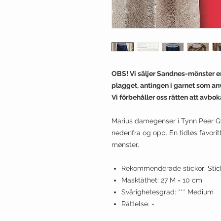
​OBS! Vi säljer Sandnes-mönster 
plagget, antingen i garnet som anvä
Vi förbehåller oss rätten att avbo
Marius damegenser i Tynn Peer Gy
nedenfra og opp. En tidløs favorit
mønster.
Rekommenderade stickor: Stick
Masktäthet: 27 M = 10 cm
Svårighetesgrad: *** Medium
Rättelse: -