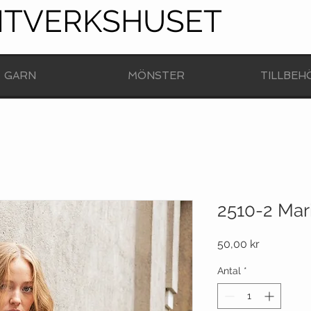
NTVERKSHUSET
GARN
MÖNSTER
TILLBEH
2510-2 Ma
Pris
50,00 kr
Antal
*