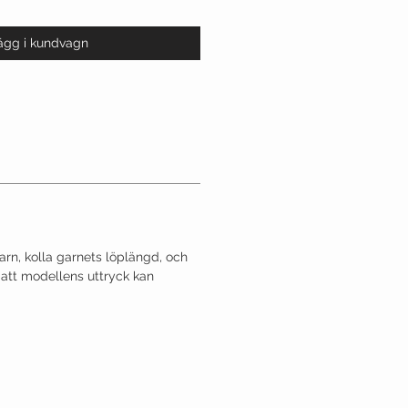
ägg i kundvagn
garn, kolla garnets löplängd, och
tt modellens uttryck kan