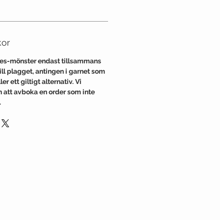
kor
nes-mönster endast tillsammans
l plagget, antingen i garnet som
er ett giltigt alternativ. Vi
en att avboka en order som inte
.