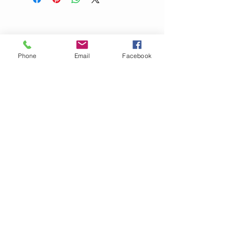
Kemtvätt:
P
Torktumling:
NEJ
Klorblekning:
NEJ
Torkas plant. Undvik sköljmedel.
Phone
Email
Facebook
OM GARN- &
HANTVERKSHUSET
Jag finns på Ängsvägen 6 i
Stenungsund (mitt emot
där
Golv Till Tak låg innan de
flyttade)
.
I webbshopen säljer vi för
närvarande garn, mönster
och stickor.