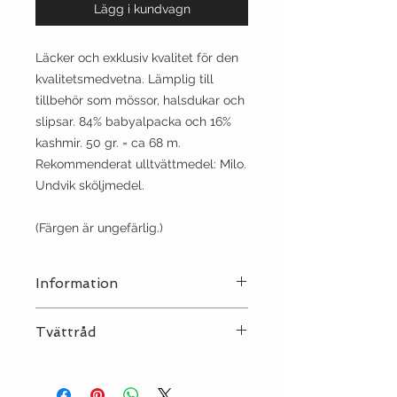
Lägg i kundvagn
Läcker och exklusiv kvalitet för den
kvalitetsmedvetna. Lämplig till
tillbehör som mössor, halsdukar och
slipsar. 84% babyalpacka och 16%
kashmir. 50 gr.
= ca 68 m.
Rekommenderat ulltvättmedel: Milo.
Undvik sköljmedel.
(Färgen är ungefärlig.)
Information
Stickor:
5½
Tvättråd
Sträckning:
17 | 10
Tvätt:
Ulltvätt 30°C
Strykjärn:
●