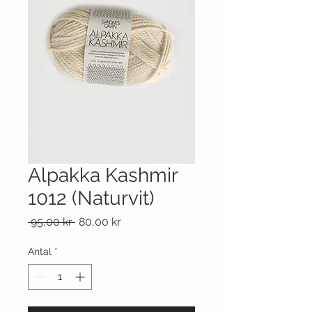
Alpakka Kashmir
1012 (Naturvit)
Ordinarie
Reapris
 95,00 kr 
80,00 kr
pris
Antal
*