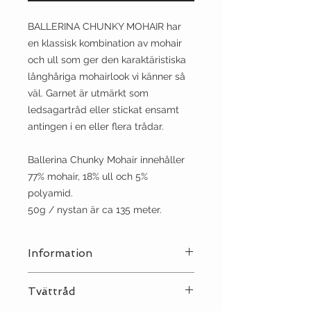
BALLERINA CHUNKY MOHAIR har
en klassisk kombination av mohair
och ull som ger den karaktäristiska
långhåriga mohairlook vi känner så
väl. Garnet är utmärkt som
ledsagartråd eller stickat ensamt
antingen i en eller flera trådar.
Ballerina Chunky Mohair innehåller
77% mohair, 18% ull och 5%
polyamid.
50g / nystan är ca 135 meter.
Information
Stickor:
5-7
Tvättråd
Sträckning:
16-13 | 10