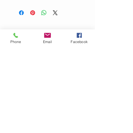
Tvätt:
Ull 30°C
Strykjärn:
NEJ
Kemtvätt:
P
Torktumling:
NEJ
Klorblekning:
NEJ
Torkas plant
Phone
Email
Facebook
OM GARN- &
HANTVERKSHUSET
Jag finns på Ängsvägen 6 i
Stenungsund (mitt emot
där
Golv Till Tak låg innan de
flyttade)
.
I webbshopen säljer vi för
närvarande garn, mönster