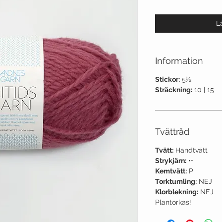
L
Information
Stickor:
5½
Sträckning:
10 | 15
Tvättråd
Tvätt:
Handtvätt
Strykjärn:
••
Kemtvätt:
P
Torktumling:
NEJ
Klorblekning:
NEJ
Plantorkas!