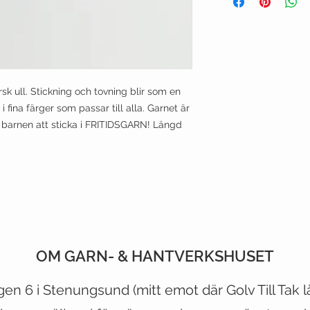
k ull. Stickning och tovning blir som en
 i fina färger som passar till alla. Garnet är
är barnen att sticka i FRITIDSGARN! Längd
OM GARN- & HANTVERKSHUSET
CUSTOMER CARE
VIST OUR STORE
gen 6 i Stenungsund (mitt emot
där
Golv Till Tak 