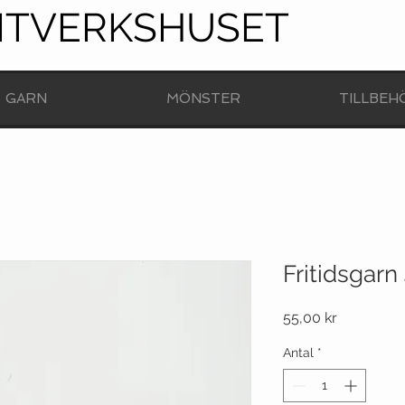
NTVERKSHUSET
GARN
MÖNSTER
TILLBEH
Fritidsgar
Pris
55,00 kr
Antal
*