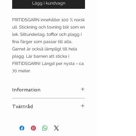
Lägg i kundvagn
FRITIDSGARN innehåller 100 % norsk
ull. Stickning och tovning blir som en
lek. Sittunderlag, tofflor och plagg i
fina färger som passar till alla.
Garnet är också lämpligt till hela
plagg. Lär barnen att sticka i
FRITIDSGARN! Längd per nysta = ca
70 meter.
Information
Stickor:
5½
Tvättråd
Sträckning:
10 | 15
Tvätt:
Handtvätt
Strykjärn:
••
Kemtvätt:
P