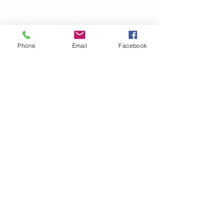
Torktumling:
NEJ
Klorblekning:
NEJ
Plantorkas!
Phone
Email
Facebook
OM GARN- &
HANTVERKSHUSET
Jag finns på Ängsvägen 6 i
Stenungsund (mitt emot
där
Golv Till Tak låg innan de
flyttade)
.
I webbshopen säljer vi för
närvarande garn, mönster
och stickor.