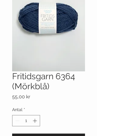
Fritidsgarn 6364
(Mörkblå)
Pris
55,00 kr
Antal
*