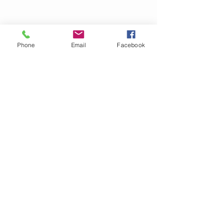
Torktumling:
NEJ
Klorblekning:
NEJ
Torkas plant, tvättas separat!
Phone
Email
Facebook
OM GARN- &
HANTVERKSHUSET
Jag finns på Ängsvägen 6 i
Stenungsund (mitt emot
där
Golv Till Tak låg innan de
flyttade)
.
I webbshopen säljer vi för
närvarande garn, mönster
och stickor.