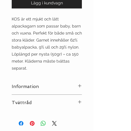
Lägg i kundvagn
KOS är ett mjukt och lätt
alpackagarn som passar baby, barn
och vuxna.
Perfekt för både små och
stora kläder.
Garnet innehåller 62%
babyalpacka, 9% ull och 29% nylon.
Löplängd per
nysta (50gr) = ca 150
meter.
Kläderna måste tvättas
separat.
Information
Stickor:
5½
Tvättråd
Sträckning:
10 | 16
Tvätt:
Ull 30°C
Strykjärn:
•
Kemtvätt:
NEJ