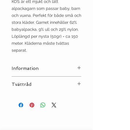
KOS är ett mjukt och lätt
alpackagarn som passar baby, barn
och vuxna.
Perfekt för både små och
stora kläder.
Garnet innehåller 62%
babyalpacka, 9% ull och 29% nylon.
Löplängd per
nysta (50gr) = ca 150
meter.
Kläderna måste tvättas
separat.
Information
Stickor:
5½
Tvättråd
Sträckning:
10 | 16
Tvätt:
Ull 30°C
Strykjärn:
•
Kemtvätt:
NEJ
Torktumling:
NEJ
Klorblekning:
NEJ
Torkas plant, tvättas separat!