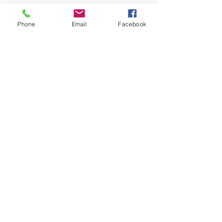
Phone
Email
Facebook
OM GARN- &
HANTVERKSHUSET
Jag finns på Ängsvägen 6 i
Stenungsund (mitt emot
där
Golv Till Tak låg innan de
flyttade)
.
I webbshopen säljer vi för
närvarande garn, mönster
och stickor.
Har ni frågor angående
broderier, vävning eller annat,
ring mig på
0303-84501