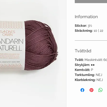
Information
Stickor:
3½
Sträckning:
10 | 22
Tvättråd
Tvätt:
Maskintvätt 6
Strykjärn:
●●
Kemtvätt:
P
Torktumling:
NEJ
Klorblekning:
NEJ