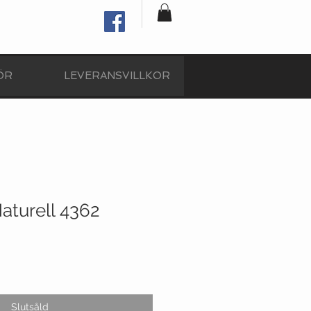
ÖR
LEVERANSVILLKOR
aturell 4362
Reapris
Slutsåld