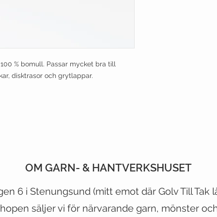
0 % bomull. Passar mycket bra till
r, disktrasor och grytlappar.
OM GARN- & HANTVERKSHUSET
CUSTOMER CARE
VIST OUR STORE
gen 6 i Stenungsund (mitt emot
där
Golv Till Tak 
hopen säljer vi för närvarande garn, mönster och 
Shipping Policy >
500 Terry Francois Street