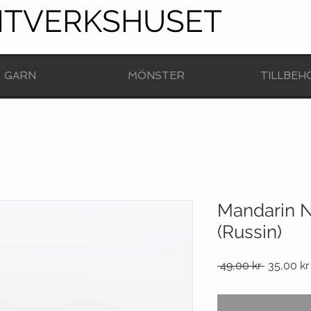
NTVERKSHUSET
GARN
MÖNSTER
TILLBEH
Mandarin N
(Russin)
Ordinarie
 49,00 kr 
35,00 kr
pris