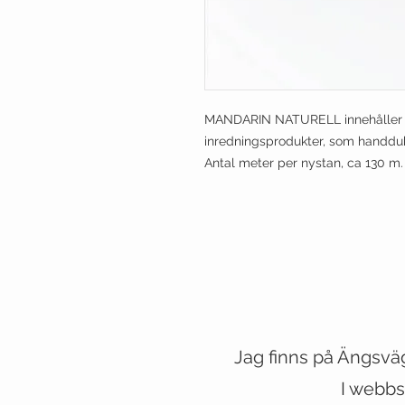
MANDARIN NATURELL innehåller 10
inredningsprodukter, som handduka
Antal meter per nystan, ca 130 m.
Jag finns på Ängsvä
VESTE
I webbs