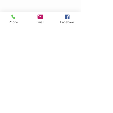
Klorblekning:
NEJ
Tvättas separat!
Phone
Email
Facebook
OM GARN- &
HANTVERKSHUSET
Jag finns på Ängsvägen 6 i
Stenungsund (mitt emot
där
Golv Till Tak låg innan de
flyttade)
.
I webbshopen säljer vi för
närvarande garn, mönster
och stickor.