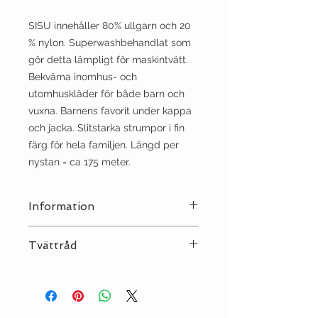
SISU innehåller 80% ullgarn och 20
% nylon. Superwashbehandlat som
gör detta lämpligt för maskintvätt.
Bekväma inomhus- och
utomhuskläder för både barn och
vuxna.
Barnens favorit under kappa
och jacka.
Slitstarka strumpor i fin
färg för hela familjen.
Längd per
nystan
= ca 175 meter.
Information
Stickor:
2½-3
Tvättråd
Sträckning:
10 | 27
Tvätt:
Ull 40°C
Strykjärn:
••
Kemtvätt:
P
Torktumling:
NEJ