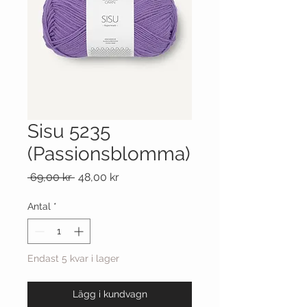
Sisu 5235
(Passionsblomma)
Ordinarie
Reapris
 69,00 kr 
48,00 kr
pris
Antal
*
Endast 5 kvar i lager
Lägg i kundvagn