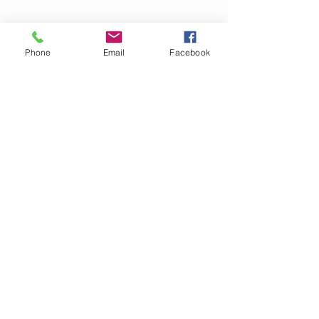
Torktumling:
NEJ
Klorblekning:
NEJ
Plantorkas!
Phone
Email
Facebook
OM GARN- &
HANTVERKSHUSET
Jag finns på Ängsvägen 6 i
Stenungsund (mitt emot
där
Golv Till Tak låg innan de
flyttade)
.
I webbshopen säljer vi för
närvarande garn, mönster
och stickor.
Har ni frågor angående