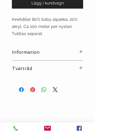
Lägg i kundvagn
Innehåller 80% baby alpakka, 20%
akryl. Ca 100 meter per nystan.
Tvättas separat.
Information
Stickor:
6
Tvättråd
Sträckning:
10 | 14
Tvätt:
Handtvätt
Strykjärn:
●
Kemtvätt:
P
Torktumling:
NEJ
Klorblekning:
NEJ
Torkas plant. Använd INTE
mjukmedel!