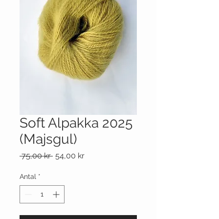
Soft Alpakka 2025
(Majsgul)
Ordinarie
Reapris
 75,00 kr 
54,00 kr
pris
Antal
*