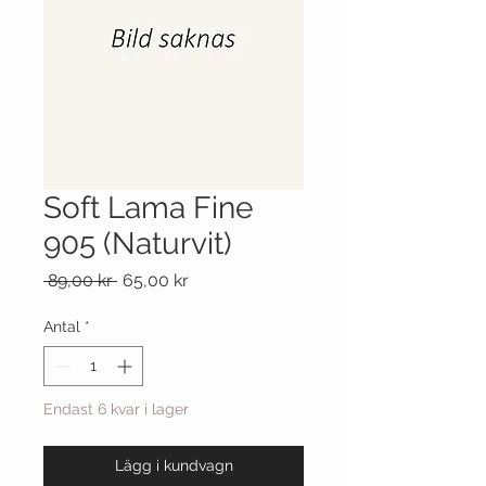
Soft Lama Fine
905 (Naturvit)
Ordinarie
Reapris
 89,00 kr 
65,00 kr
pris
Antal
*
Endast 6 kvar i lager
Lägg i kundvagn