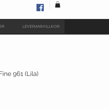
ÖR
LEVERANSVILLKOR
ine 961 (Lila)
Reapris