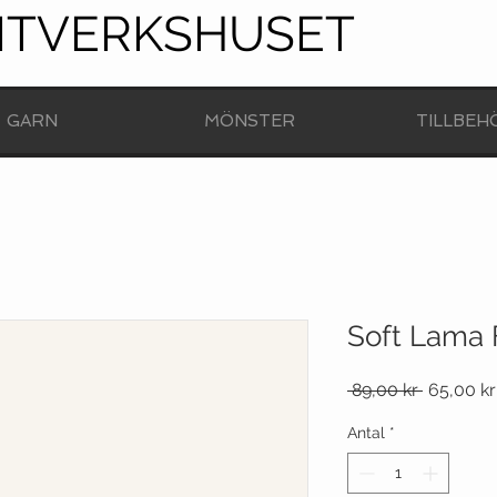
NTVERKSHUSET
GARN
MÖNSTER
TILLBEH
Soft Lama F
Ordinarie
 89,00 kr 
65,00 kr
pris
Antal
*