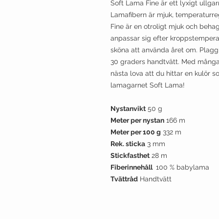
Soft Lama Fine är ett lyxigt ullga
Lamafibern är mjuk, temperaturreg
Fine är en otroligt mjuk och behag
anpassar sig efter kroppstempera
sköna att använda året om. Plagg
30 graders handtvätt. Med många v
nästa lova att du hittar en kulör s
lamagarnet Soft Lama!
Nystanvikt
50 g
Meter per nystan
166 m
Meter per 100 g
332 m
Rek. sticka
3 mm
Stickfasthet
28 m
Fiberinnehåll
100 % babylama
Tvättråd
Handtvätt