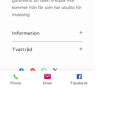
garanterat att ullen vi köper inte
kommer från får som har utsatts för
mulesing.
Information
Stickor:
3
Tvättråd
Sträckning:
10 | 28
Tvätt:
Ulltvätt 30°C - tvättas
separat!
Strykjärn:
••
Kemtvätt:
P
Phone
Email
Facebook
Torktumling:
NEJ
Klorblekning:
NEJ
Plantorkas!
OM GARN- &