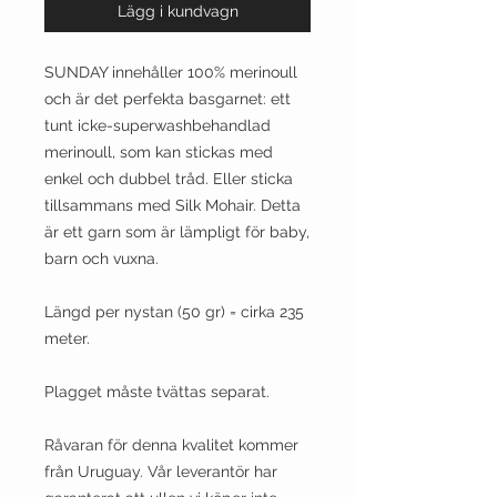
Lägg i kundvagn
SUNDAY innehåller 100% merinoull
och är det perfekta basgarnet: ett
tunt icke-superwashbehandlad
merinoull, som kan stickas med
enkel och dubbel tråd.
Eller sticka
tillsammans med Silk Mohair.
Detta
är ett garn som är lämpligt för baby,
barn och vuxna.
Längd per nystan
(50 gr) = cirka 235
meter.
Plagget måste tvättas separat.
Råvaran för denna kvalitet kommer
från Uruguay.
Vår leverantör har