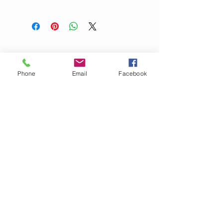
Tvätt:
Ull 30°C
Strykjärn:
•
Kemtvätt:
P
Torktumling:
NEJ
Klorblekning:
NEJ
Plantorkas! Tvättas separat.
Phone
Email
Facebook
OM GARN- &
HANTVERKSHUSET
Jag finns på Ängsvägen 6 i
Stenungsund (mitt emot
där
Golv Till Tak låg innan de
flyttade)
.
I webbshopen säljer vi för