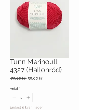
Tunn Merinoull
4327 (Hallonröd)
Ordinarie
Reapris
 79,00 kr 
55,00 kr
pris
Antal
*
Endast 5 kvar i lager