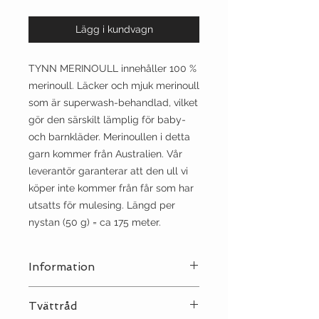
Lägg i kundvagn
TYNN MERINOULL innehåller 100 %
merinoull. Läcker och mjuk merinoull
som är superwash-behandlad, vilket
gör den särskilt lämplig för baby-
och barnkläder. Merinoullen i detta
garn kommer från Australien. Vår
leverantör garanterar att den ull vi
köper inte kommer från får som har
utsatts för mulesing. Längd per
nystan (50 g) = ca 175 meter.
Information
Stickor:
3
Tvättråd
Sträckning:
10 | 27