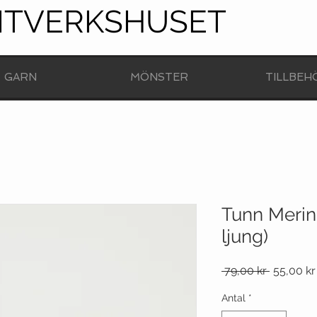
NTVERKSHUSET
GARN
MÖNSTER
TILLBEH
Tunn Merino
ljung)
Ordinarie
 79,00 kr 
55,00 kr
pris
Antal
*