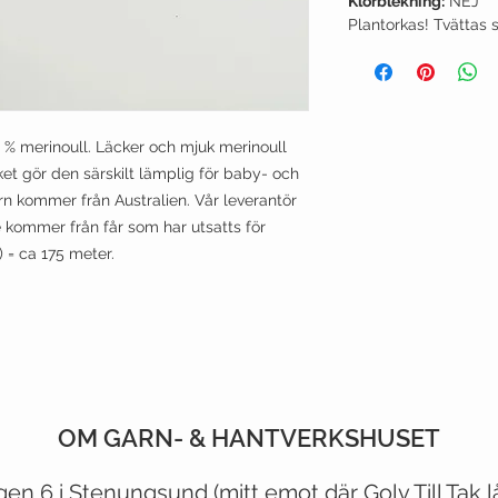
Klorblekning:
NEJ
Plantorkas! Tvättas 
 merinoull. Läcker och mjuk merinoull
t gör den särskilt lämplig för baby- och
rn kommer från Australien. Vår leverantör
te kommer från får som har utsatts för
 = ca 175 meter.
OM GARN- & HANTVERKSHUSET
CUSTOMER CARE
VIST OUR STORE
gen 6 i Stenungsund (mitt emot
där
Golv Till Tak 