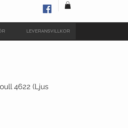
ÖR
LEVERANSVILLKOR
ull 4622 (Ljus
Reapris