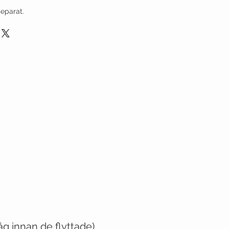
separat.
låg innan de flyttade)
.