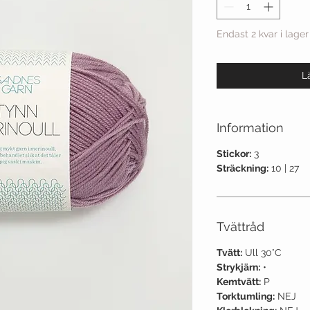
Endast 2 kvar i lager
L
Information
Stickor:
3
Sträckning:
10 | 27
Tvättråd
Tvätt:
Ull 30°C
Strykjärn:
•
Kemtvätt:
P
Torktumling:
NEJ