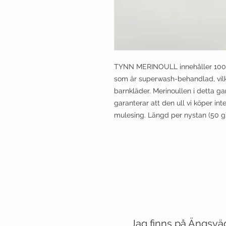
TYNN MERINOULL innehåller 100 %
som är superwash-behandlad, vilke
barnkläder. Merinoullen i detta ga
garanterar att den ull vi köper in
mulesing. Längd per nystan (50 g)
Jag finns på Ängsvä