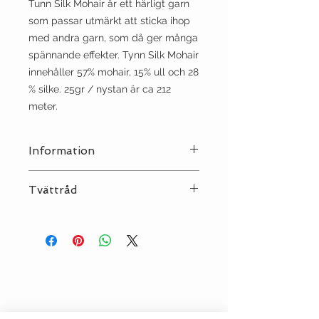
Tunn Silk Mohair är ett härligt garn
som passar utmärkt att sticka ihop
med andra garn, som då ger många
spännande effekter. Tynn Silk Mohair
innehåller 57% mohair, 15% ull och 28
% silke. 25gr / nystan är ca 212
meter.
Information
Stickor:
3-5
Tvättråd
Sträckning:
24-18 | 10
Tvätt:
Ull 30°C
Strykjärn:
NEJ
Kemtvätt:
NEJ
Torktumling:
NEJ
Klorblekning:
NEJ
Torkas plant