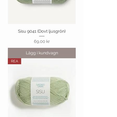
Sisu 9041 (Dovt ljusgrön)
Pris
69,00 kr
Lägg i kundvagn
REA