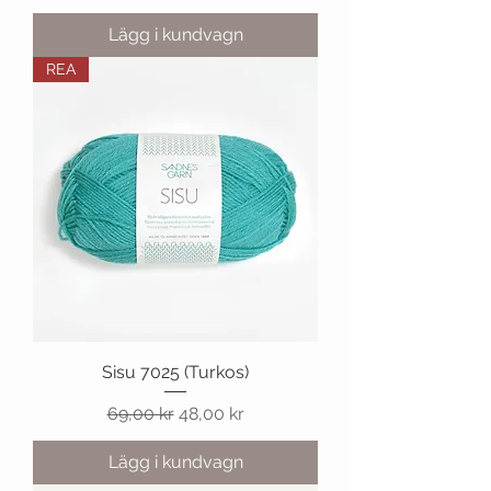
Lägg i kundvagn
REA
Sisu 7025 (Turkos)
Ordinarie pris
Reapris
69,00 kr
48,00 kr
Lägg i kundvagn