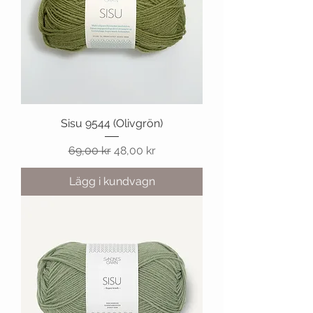
Sisu 9544 (Olivgrön)
Ordinarie pris
Reapris
69,00 kr
48,00 kr
Lägg i kundvagn