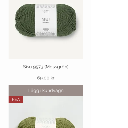
Sisu 9573 (Mossgrön)
Pris
69,00 kr
Lägg i kundvagn
REA