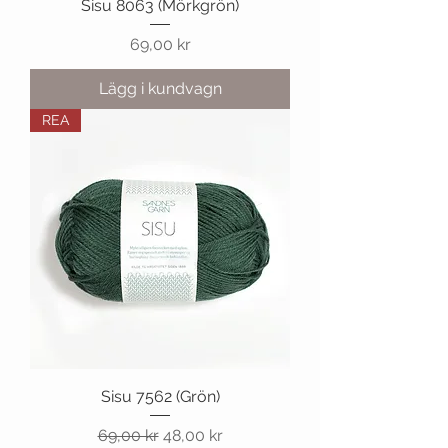
Sisu 8063 (Mörkgrön)
Pris
69,00 kr
Lägg i kundvagn
REA
Sisu 7562 (Grön)
Ordinarie pris
Reapris
69,00 kr
48,00 kr