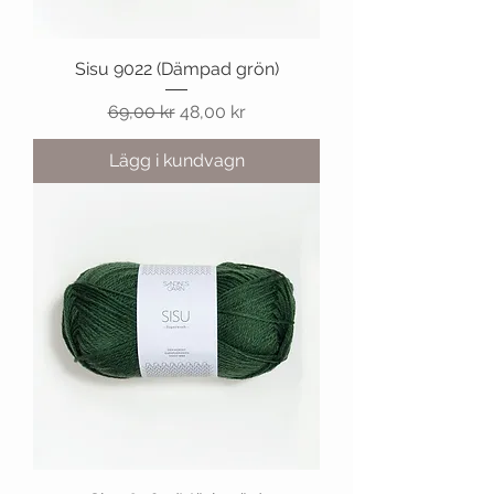
Sisu 9022 (Dämpad grön)
Ordinarie pris
Reapris
69,00 kr
48,00 kr
Lägg i kundvagn