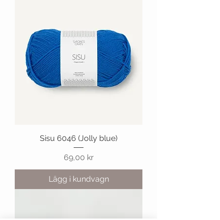
Sisu 6046 (Jolly blue)
Pris
69,00 kr
Lägg i kundvagn